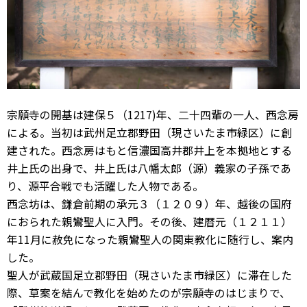
宗願寺の開基は建保５（1217)年、二十四輩の一人、西念房
による。当初は武州足立郡野田（現さいたま市緑区）に創
建された。西念房はもと信濃国高井郡井上を本拠地とする
井上氏の出身で、井上氏は八幡太郎（源）義家の子孫であ
り、源平合戦でも活躍した人物である。
西念坊は、鎌倉前期の承元３（１２０９）年、越後の国府
におられた親鸞聖人に入門。その後、建暦元（１２１１）
年11月に赦免になった親鸞聖人の関東教化に随行し、案内
した。
聖人が武蔵国足立郡野田（現さいたま市緑区）に滞在した
際、草案を結んで教化を始めたのが宗願寺のはじまりで、