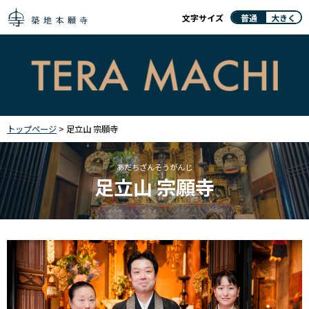
文字サイズ
普通
大きく
トップページ
> 足立山 宗願寺
あだちざんそうがんじ
足立山 宗願寺