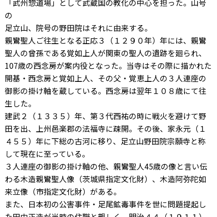
「武州惣道場」として武蔵国の教化の中心を担った。山号
の
足立山、院号の野田院はそれに由来する。
親鸞聖人ご往生となる正応３（１２９０年）年には、親鸞
聖人の曾孫である覚如上人が関東の聖人の遺跡を廻られ、
107歳の西念房が案内役となった。当寺はその際に描かれた
開基・西念房と覚如上人、その父・覚恵上人の３人連座の
御影の掛け軸を蔵している。西念房は翌年１０８歳にて往
生した。
建武２（１３３５）年、第３代西祐の時に戦火を避けて野
田を出、上州邑楽郡の法福寺に疎開。その後、家永元（１
４５５）年に下総の古河に移り、足立山野田院宗願寺と称
して現在に至っている。
３人連座の御影の掛け軸の他、親鸞聖人45歳の像と言い伝
わる木造親鸞聖人像（茨城県指定文化財）、木造阿弥陀如
来立像（市指定文化財）がある。
また、日本初の公害事件・足尾鉱毒事件を世に問題提起し
た田中正造が当時の住職と親しく、明治４４（１９１１）