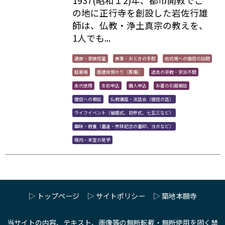
1937(昭和１2)年、都市開教でこ
の地に正行寺を創設した岩佐行雄
師は、仏教・浄土真宗の教えを、
1人でも...
遺族・家族控室
食事・おときの手配
他式場への僧侶の訪問
駐車場
御遺体預かり（葬儀）
過去の宗教・宗派不問
永代使用
生前申込
個人申込
お墓の引越相談
僧侶への相談
仏教講座・法話会（僧侶の話）
ライフイベント（結婚式、初参式、七五三など）
趣味・教養（書道・参拝記念の書印、ヨガなど）
境内・本堂の見学
▷ トップページ
▷ サイトポリシー
▷ 築地本願寺
当サイトの内容、テキスト、画像等の無断転載・無断使用を固く禁