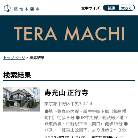
文字サイズ
普通
大きく
トップページ
> 検索結果
検索結果
寿光山 正行寺
東京都中野区中央3-47-4
●地下鉄丸の内線・新中野駅下車（鍋屋横
町口）徒歩８分 ●JR中央線／総武線／地下
鉄東西線・中野駅下車（南口）徒歩15分 ●
バス・「紅葉山公園下」より徒歩２〜３分